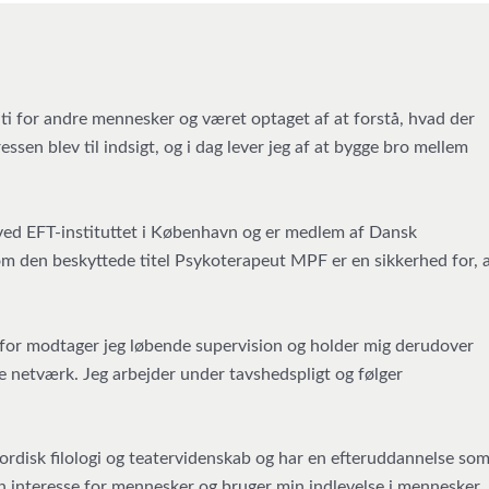
ti for andre mennesker og været optaget af at forstå, hvad der
ssen blev til indsigt, og i dag lever jeg af at bygge bro mellem
 ved EFT-instituttet i København og er medlem af Dansk
som den beskyttede titel Psykoterapeut MPF er en sikkerhed for, a
derfor modtager jeg løbende supervision og holder mig derudover
te netværk. Jeg arbejder under tavshedspligt og følger
rdisk filologi og teatervidenskab og har en efteruddannelse so
min interesse for mennesker og bruger min indlevelse i mennesker,