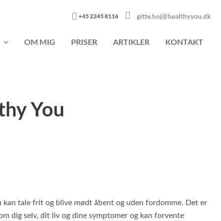
gitte.hoj@healthyyou.dk
+45 2245 8116
OM MIG
PRISER
ARTIKLER
KONTAKT
thy You
du kan tale frit og blive mødt åbent og uden fordomme. Det er
om dig selv, dit liv og dine symptomer og kan forvente