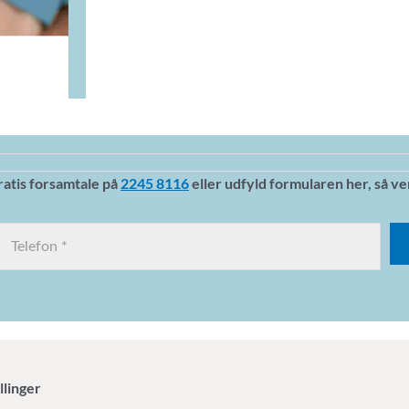
ratis forsamtale på
2245 8116
eller udfyld formularen her, så ven
llinger