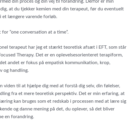
rmed din proces og din vej til forandring. Derfor er min
l dig, at du tjekker kemien med din terapeut, før du eventuelt
 i et længere varende forløb.
t for ”one conversation at a time”.
nel terapeut har jeg et stærkt teoretisk afsæt i EFT, som står
ocused Therapy. Det er en oplevelsesorienteret terapiform,
ndet andet er fokus på empatisk kommunikation, krop,
ov og handling.
 viden til at hjælpe dig med at forstå dig selv, din følelser,
ling fra et mere teoretisk perspektiv. Det er min erfaring, at
læring kan bruges som et redskab i processen med at lære sig
 kende og danne mening på det, du oplever, så det bliver
be en forandring.