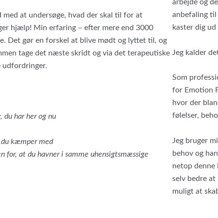
arbejde og de
anbefaling ti
d med at undersøge, hvad der skal til for at
kaster dig ud
ger hjælp! Min erfaring – efter mere end 3000
re. Det gør en forskel at blive mødt og lyttet til, og
Jeg kalder de
sammen tage det næste skridt og via det terapeutiske
e udfordringer.
Som professio
for Emotion F
hvor der bla
følelser, beh
, du har her og nu
Jeg bruger min
det, du kæmper med
behov og hand
en for, at du havner i samme uhensigtsmæssige
netop denne 
selv bedre at
muligt at ska