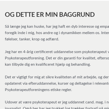
OG DETTE ER MIN BAGGRUND
Så længe jeg kan huske, har jeg haft en dyb interesse og empa
foregik inde i mig, hos andre og i dynamikken mellem os. Intere
følelser, tanker, krop og adfærd.
Jeg har en 4-årig certificeret uddannelse som psykoterapeut
Psykoterapeutforening. Det er din garanti for kvalitet, efter
kan tilbyde dig en kvalificeret hjælp og behandling.
Det er vigtigt for mig at sikre kvaliteten af mit arbejde, og 
opdateret via efteruddannelse, kurser og deltagelse i relevan
Psykoterapeutforeningens etiske regler.
Udover at være psykoterapeut er jeg uddannet cand. mag. i no
journalist. Også her har jeg trukket (og trækker fortsat) på 